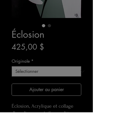
Éclosion
Prix
425,00 $
Originale
*
Ajouter au panier
Éclosion, Acrylique et collage
d'acrylique sur toile regulière.